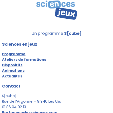
Un programme
S[cube]
Sciences en jeux
Programme
Ateliers de formations
Dispositifs
Animations
Actualités
Contact
S[cube]
Rue de l’Argonne – 91940 Les Ulis
01 86 04 02 13
Partageonslessciences.com